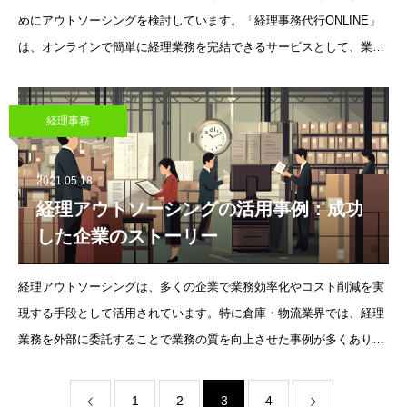
めにアウトソーシングを検討しています。「経理事務代行ONLINE」
は、オンラインで簡単に経理業務を完結できるサービスとして、業務
効率化をサポートしています。今回は、経理アウトソーシングが企業
にもたら
経理事務
2021.05.18
経理アウトソーシングの活用事例：成功
した企業のストーリー
経理アウトソーシングは、多くの企業で業務効率化やコスト削減を実
現する手段として活用されています。特に倉庫・物流業界では、経理
業務を外部に委託することで業務の質を向上させた事例が多くありま
す。事例1：物流企業A社の繁忙期対応での成功課題物流企業A社で
は、シーズンごとに業
1
2
3
4