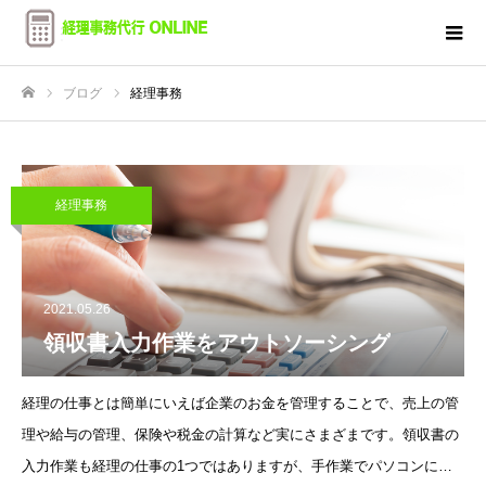
ブログ
経理事務
ホーム
経理事務
2021.05.26
領収書入力作業をアウトソーシング
経理の仕事とは簡単にいえば企業のお金を管理することで、売上の管
理や給与の管理、保険や税金の計算など実にさまざまです。領収書の
入力作業も経理の仕事の1つではありますが、手作業でパソコンにデ