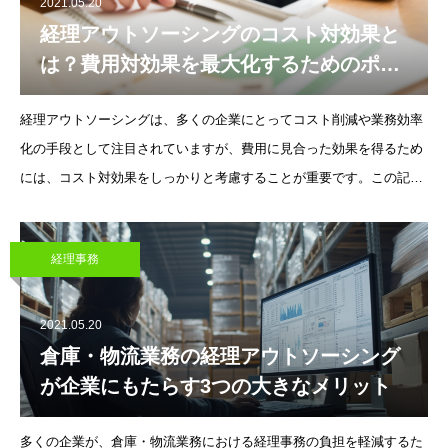
2021.05.20
経理アウトソーシングのコスト対効果と
は？費用対効果を最大化するためのポイ
ント
経理アウトソーシングは、多くの企業にとってコスト削減や業務効率
化の手段として注目されていますが、費用に見合った効果を得るため
には、コスト対効果をしっかりと考慮することが重要です。この記事
では、経理アウトソーシングのコスト対効果について解説し、費用対
効果を最大化するためのポ
経理事務
2021.05.20
倉庫・物流業務の経理アウトソーシング
が企業にもたらす3つの大きなメリット
多くの企業が、倉庫・物流業務における経理事務の負担を軽減するた